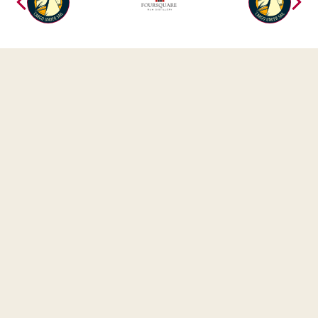
Aanmelden Nieuwsbrief
Als je je aanmeldt voor de nieuwsbrief, informeren we
je als eerste wanneer we nieuwe zeilroutes
publiceren. De Fairtransport “Sailmail” staat bomvol
spannende zeilavonturen, exotische producten en
het laatste nieuws over de schepen en haar events.
Deze mag je niet missen!