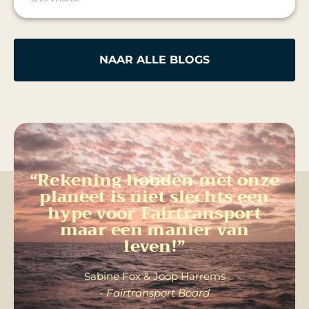
NAAR ALLE BLOGS
“Rekening houden met onze
planeet is niet slechts een
hype voor Fairtransport
maar een manier van
leven!”
Sabine Fox & Joop Harrems
- Fairtransport Board