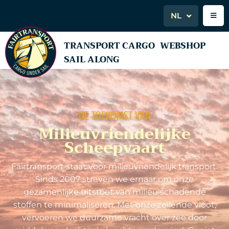
NL
TRANSPORT CARGO
WEBSHOP
SAIL ALONG
DE TOEKOMST VAN
Milieuvriendelijke
Scheepvaart
Fairtransport staat voor milieuvriendelijk transport.
Sinds 2007 streven we ernaar om onze
gezamenlijke uitstoot van milieu schadende
stoffen te minimaliseren. Met onze zeilende vloot,
vervoeren we duurzame vracht over zee door