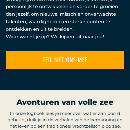
persoonlijk te ontwikkelen en verder te groeien
dan jezelf, om nieuwe, misschien onverwachte
talenten, vaardigheden en sterke punten te
ontdekken en uit te breiden.
Waar wacht je op? We kijken uit naar jou!
ZEIL MET ONS MEE
Avonturen van volle zee
In onze logboek lees je meer over wat er aan boord
gebeurt, duik je in de verhalen van de bemanning en
het leven op een traditioneel vrachtzeilschip op zee.