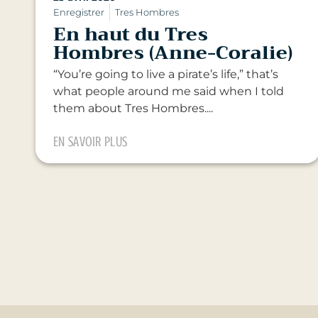
Enregistrer
Tres Hombres
En haut du Tres
Hombres (Anne-Coralie)
“You’re going to live a pirate’s life,” that’s
what people around me said when I told
them about Tres Hombres....
EN SAVOIR PLUS