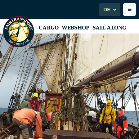
DE
CARGO
WEBSHOP
SAIL ALONG